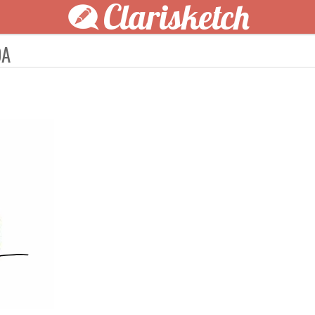
Clarisketch
DA