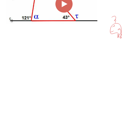
00:00
01:53
Page
1/1