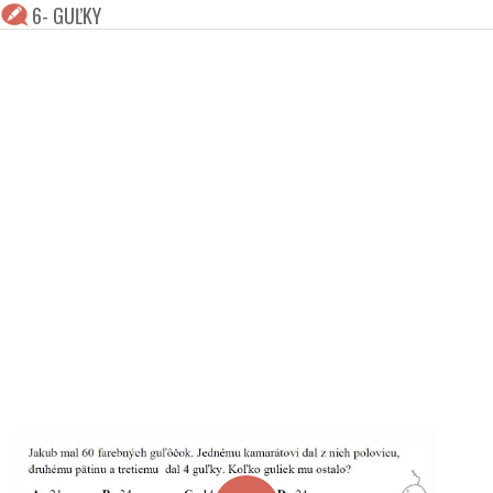
6- GUĽKY