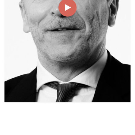
00:00
01:19
Page
1/1