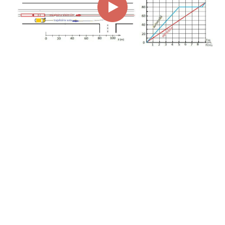
00:00
00:58
Page
1/1