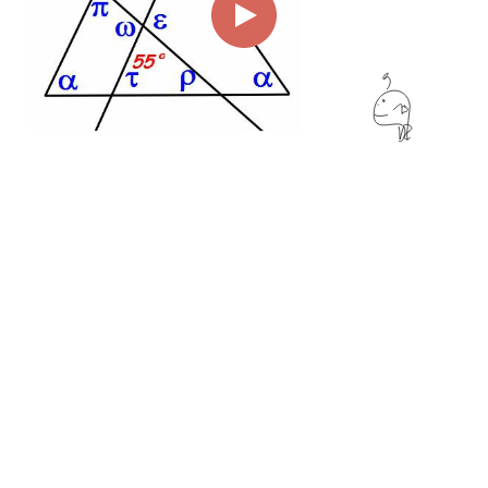
00:00
02:58
Page
1/1