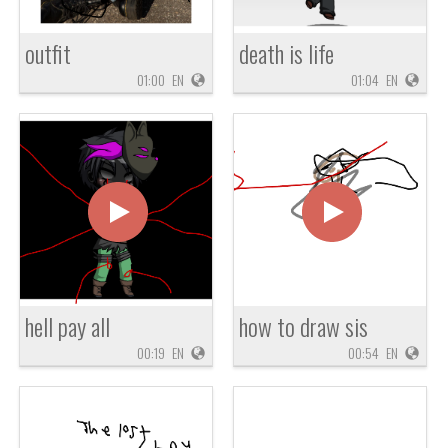
outfit
death is life
01:00
EN
01:04
EN
hell pay all
how to draw sis
00:19
EN
00:54
EN