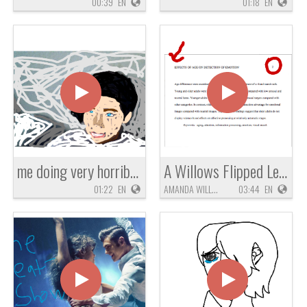
00:39
EN
01:18
EN
me doing very horrible drawing
A Willows Flipped Learning Lesson
01:22
EN
AMANDA WILLOWS
03:44
EN