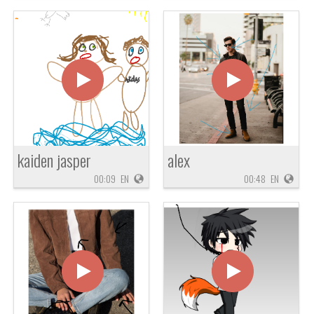
kaiden jasper
alex
00:09
EN
00:48
EN