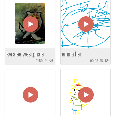
kyralee westphale
emma her
01:59
EN
00:08
EN