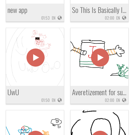
new app
So This Is Basically Isabelle
01:53
EN
02:00
EN
UwU
Averetizement for supreme gamer youtube
01:50
EN
02:00
EN