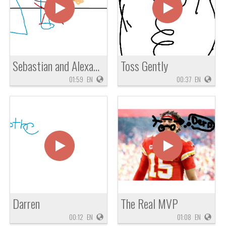
Sebastian and Alexander's Animation Collaboration
Toss Gently
01:59
EN
00:37
EN
Darren
The Real MVP
00:12
EN
01:08
EN