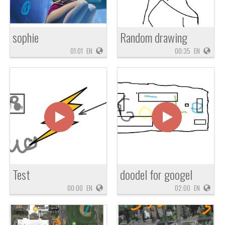
sophie
Random drawing
01:01
EN
00:35
EN
Test
doodel for googel
00:00
EN
02:00
EN