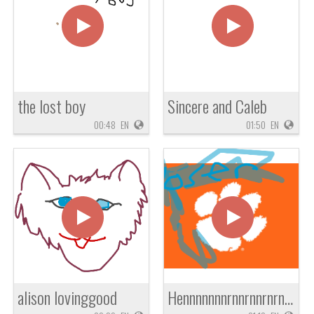
the lost boy
Sincere and Caleb
00:48
EN
01:50
EN
alison lovinggood
Hennnnnnnrnnrnnrnrnrnrnr